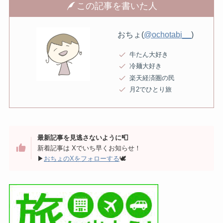
この記事を書いた人
おちょ(
@ochotabi__
)
牛たん大好き
冷麺大好き
楽天経済圏の民
月2でひとり旅
最新記事を見逃さないように📮
新着記事は Xでいち早くお知らせ！
▶︎
おちょのXをフォローする
🕊️