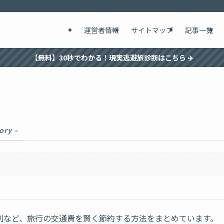
運営者情報
サイトマップ
記事一覧
【無料】30秒でわかる！現実逃避旅診断はこちら ✈️
ory –
割など、旅行の交通費を賢く節約する方法をまとめています。