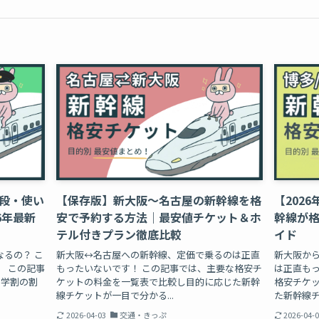
段・使い
【保存版】新大阪〜名古屋の新幹線を格
【202
6年最新
安で予約する方法｜最安値チケット＆ホ
幹線が
テル付きプラン徹底比較
イド
るの？ こ
新大阪↔︎名古屋への新幹線、定価で乗るのは正直
新大阪か
 この記事
もったいないです！ この記事では、主要な格安チ
は正直もっ
 学割の割
ケットの料金を一覧表で比較し目的に応じた新幹
格安チケ
線チケットが一目で分かる...
た新幹線チ
2026-04-03
交通・きっぷ
2026-04-