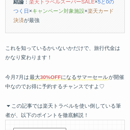
結論
：
楽天トラベルスーパーSALE
×
5と0の
つく日
×
キャンペーン対象施設
×
楽天カード
決済
が最強
これを知っているかいないかだけで、旅行代金は
かなり変わります！
今月7月は
最大
30%OFF
になるサマーセール
が開催
中なのでお得に予約するチャンスですよ♡
この記事では楽天トラベルを使い倒している筆
者が、以下のポイントを徹底解説！