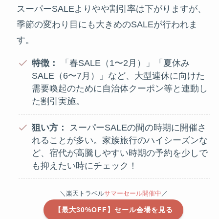
スーパーSALEよりやや割引率は下がりますが、
季節の変わり目にも大きめのSALEが行われま
す。
特徴：
「春SALE（1〜2月）」「夏休み
SALE（6〜7月）」など、大型連休に向けた
需要喚起のために自治体クーポン等と連動し
た割引実施。
狙い方：
スーパーSALEの間の時期に開催さ
れることが多い。家族旅行のハイシーズンな
ど、宿代が高騰しやすい時期の予約を少しで
も抑えたい時にチェック！
＼楽天トラベル
サマーセール開催中
／
【最大30%OFF】セール会場を見る