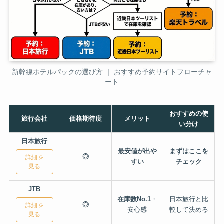
新幹線ホテルパックの選び方 ｜ おすすめ予約サイトフローチャ
ート
おすすめの使
旅行会社
価格期待度
メリット
い分け
日本旅行
最安値が出や
まずはここを
◎
詳細を
すい
チェック
見る
JTB
在庫数No.1
・
日本旅行と比
◎
詳細を
安心感
較して決める
見る