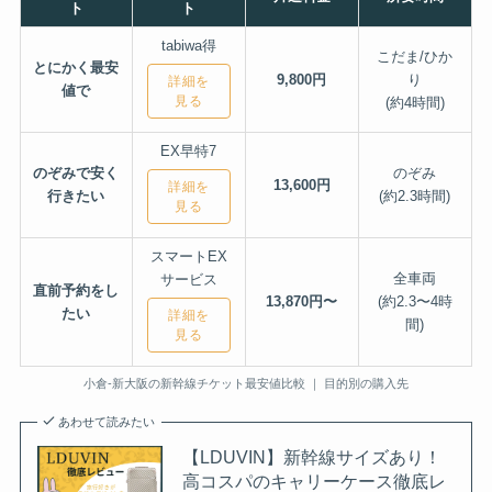
ト
ト
tabiwa得
こだま/ひか
とにかく最安
9,800円
り
詳細を
値で
見る
(約4時間)
EX早特7
のぞみで安く
のぞみ
13,600円
詳細を
行きたい
(約2.3時間)
見る
スマートEX
全車両
サービス
直前予約をし
13,870
円〜
(約2.3〜4時
たい
詳細を
間)
見る
小倉-新大阪の新幹線チケット最安値比較 ｜ 目的別の購入先
あわせて読みたい
【LDUVIN】新幹線サイズあり！
高コスパのキャリーケース徹底レ