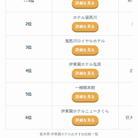
1位
和食
詳細を見る
ホテル湯西川
2位
泉
詳細を見る
鬼怒川ロイヤルホテル
3位
駅
詳細を見る
伊東園ホテル塩原
4位
広々
詳細を見る
一柳閣本館
5位
詳細を見る
伊東園ホテルニューさくら
6位
巨大リ
詳細を見る
栃木県 伊東園ホテルおすすめ比較一覧