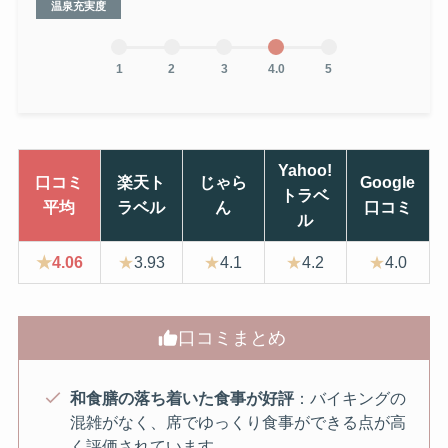
温泉充実度
1
2
3
4.0
5
Yahoo!
口コミ
楽天ト
じゃら
Google
トラベ
平均
ラベル
ん
口コミ
ル
★
4.06
★
3.93
★
4.1
★
4.2
★
4.0
口コミまとめ
和食膳の落ち着いた食事が好評
：バイキングの
混雑がなく、席でゆっくり食事ができる点が高
く評価されています。