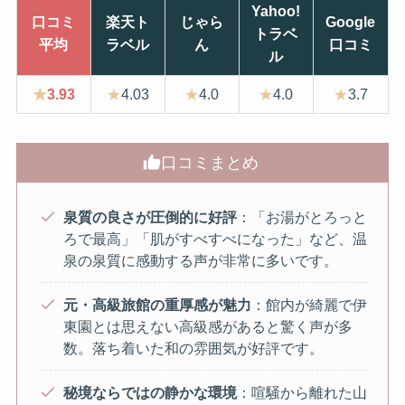
Yahoo!
口コミ
楽天ト
じゃら
Google
トラベ
平均
ラベル
ん
口コミ
ル
★
3.93
★
4.03
★
4.0
★
4.0
★
3.7
口コミまとめ
泉質の良さが圧倒的に好評
：「お湯がとろっと
ろで最高」「肌がすべすべになった」など、温
泉の泉質に感動する声が非常に多いです。
元・高級旅館の重厚感が魅力
：館内が綺麗で伊
東園とは思えない高級感があると驚く声が多
数。落ち着いた和の雰囲気が好評です。
秘境ならではの静かな環境
：喧騒から離れた山