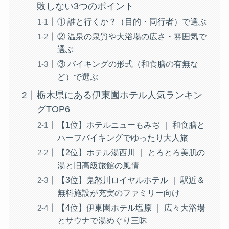
敗しない3つのポイント
① 誰と行くか？（目的・同行者）で選ぶ
② 温泉の泉質や大浴場の広さ・雰囲気で
選ぶ
③ バイキングの形式（和食膳の有無な
ど）で選ぶ
栃木県にある伊東園ホテル人気ランキン
グTOP6
【1位】ホテルニューもみぢ ｜ 和食膳と
ハーフバイキングでゆったり大人旅
【2位】ホテル湯西川 ｜ とろとろ美肌の
湯と旧高級旅館の風情
【3位】鬼怒川ロイヤルホテル ｜ 駅近＆
無料施設が充実のファミリー向け
【4位】伊東園ホテル塩原 ｜ 広々大浴場
とサウナで湯めぐり三昧