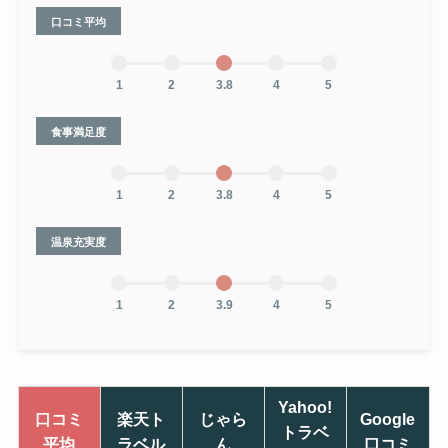
口コミ平均
1
2
3.8
4
5
食事満足度
1
2
3.8
4
5
温泉充実度
1
2
3.9
4
5
Yahoo!
口コミ
楽天ト
じゃら
Google
トラベ
平均
ラベル
ん
口コミ