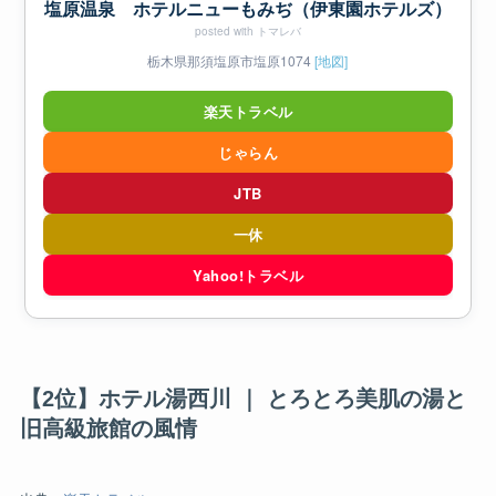
塩原温泉 ホテルニューもみぢ（伊東園ホテルズ）
posted with
トマレバ
栃木県那須塩原市塩原1074
[地図]
楽天トラベル
じゃらん
JTB
一休
Yahoo!トラベル
【2位】ホテル湯西川 ｜ とろとろ美肌の湯と
旧高級旅館の風情