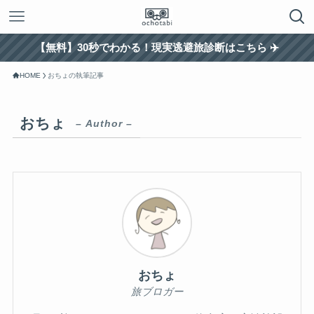
【無料】30秒でわかる！現実逃避旅診断はこちら ✈️
HOME
おちょの執筆記事
おちょ
– Author –
おちょ
旅ブロガー